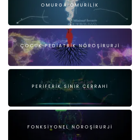
OMURGA OMURILIK
ÇOCUK PEDIATRIK NÖROŞIRURJI
PERIFERIK SINIR CERRAHI
FONKSIYONEL NÖROŞIRURJI