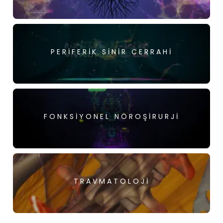
PERIFERIK SINIR CERRAHI
FONKSIYONEL NÖROŞIRURJI
TRAVMATOLOJI