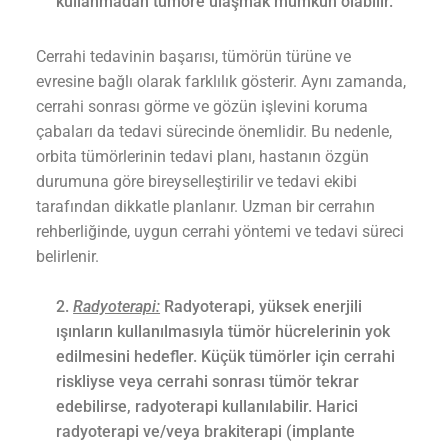
kullanmadan tümöre ulaşmak mümkün olabilir.
Cerrahi tedavinin başarısı, tümörün türüne ve
evresine bağlı olarak farklılık gösterir. Aynı zamanda,
cerrahi sonrası görme ve gözün işlevini koruma
çabaları da tedavi sürecinde önemlidir. Bu nedenle,
orbita tümörlerinin tedavi planı, hastanın özgün
durumuna göre bireyselleştirilir ve tedavi ekibi
tarafından dikkatle planlanır. Uzman bir cerrahın
rehberliğinde, uygun cerrahi yöntemi ve tedavi süreci
belirlenir.
Radyoterapi:
Radyoterapi, yüksek enerjili
ışınların kullanılmasıyla tümör hücrelerinin yok
edilmesini hedefler. Küçük tümörler için cerrahi
riskliyse veya cerrahi sonrası tümör tekrar
edebilirse, radyoterapi kullanılabilir. Harici
radyoterapi ve/veya brakiterapi (implante