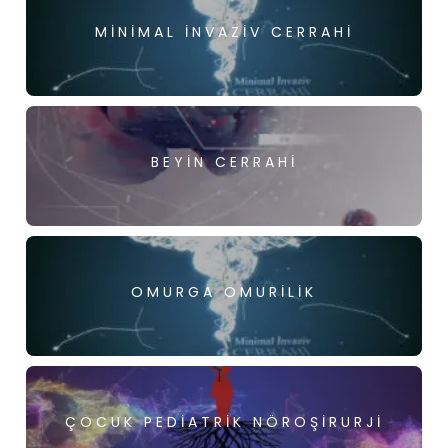
MINIMAL İNVAZIV CERRAHI
BEYIN CERRAHI
OMURGA OMURILIK
ÇOCUK PEDIATRIK NÖROŞIRURJI