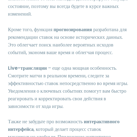
состояние, поэтому вы всегда будете в курсе важных
изменений.
Кроме того, функция
прогнозирования
разработана для
рекомендации ставок на основе исторических данных.
Это облегчает поиск наиболее вероятных исходов
событий, экономя ваше время и облегчая процесс.
Live-трансляции
– еще одна мощная особенность.
Смотрите матчи в реальном времени, следите за
эффективностью ставок непосредственно во время игры.
Уведомления о ключевых событиях помогут вам быстро
реагировать и корректировать свои действия в
зависимости от хода игры.
Также не забудьте про возможность
интерактивного
интерфейса
, который делает процесс ставок
максимально удобным. Приложение интуитивно