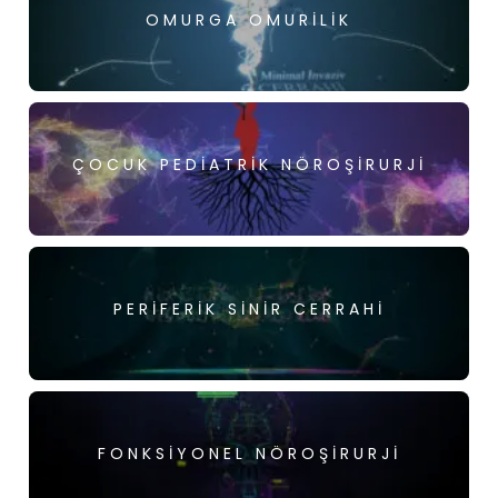
OMURGA OMURILIK
ÇOCUK PEDIATRIK NÖROŞIRURJI
PERIFERIK SINIR CERRAHI
FONKSIYONEL NÖROŞIRURJI