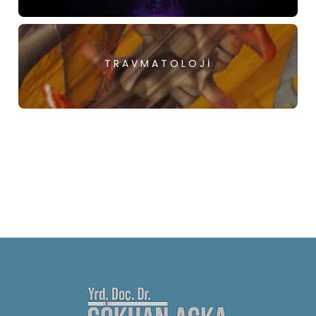
TRAVMATOLOJI