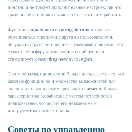
понятно и не требует дополнительных настроек, так что
сразу после установки вы можете начать с ним работать.
Функция
социального взаимодействия
позволяет
обмениваться мнениями с другими пользователями,
обсуждать стратегии и делиться удачными ставками. Это
создает атмосферу дружелюбного сообщества и
стимулирует к learning new strategies.
Таким образом, приложение Вавада предлагает не только
базовые функции, но и множество возможностей для
анализа и ставок в режиме реального времени. Каждая
характеристика разработана с учетом потребностей
пользователей, что делает его незаменимым
инструментом для всех ставок.
Советы по управлению