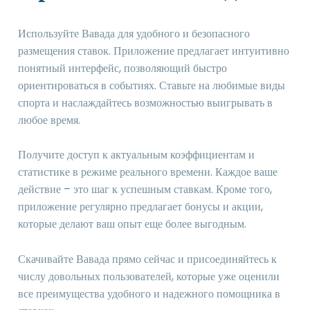
Используйте Вавада для удобного и безопасного
размещения ставок. Приложение предлагает интуитивно
понятный интерфейс, позволяющий быстро
ориентироваться в событиях. Ставьте на любимые виды
спорта и наслаждайтесь возможностью выигрывать в
любое время.
Получите доступ к актуальным коэффициентам и
статистике в режиме реального времени. Каждое ваше
действие – это шаг к успешным ставкам. Кроме того,
приложение регулярно предлагает бонусы и акции,
которые делают ваш опыт еще более выгодным.
Скачивайте Вавада прямо сейчас и присоединяйтесь к
числу довольных пользователей, которые уже оценили
все преимущества удобного и надежного помощника в