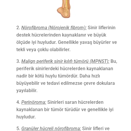
Nörofibroma (Nörojenik fibrom):
Sinir liflerinin
destek hücrelerinden kaynaklanır ve büyük
ölçüde iyi huyludur. Genellikle yavaş büyürler ve
tekli veya çoklu olabilirler.
Malign periferik sinir kılıfı tümörü (MPNST):
Bu,
periferik sinirlerdeki hücrelerden kaynaklanan
nadir bir kötü huylu tümördür. Daha hızlı
büyüyebilir ve tedavi edilmezse çevre dokulara
yayılabilir.
Perinöroma:
Sinirleri saran hücrelerden
kaynaklanan bir tümör türüdür ve genellikle iyi
huyludur.
Granüler hücreli nörofibroma:
Sinir lifleri ve