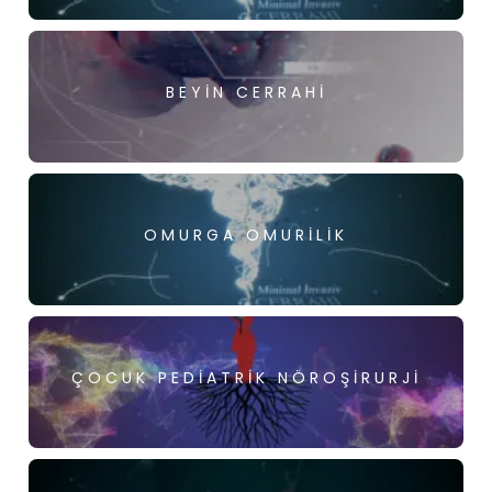
BEYIN CERRAHI
OMURGA OMURILIK
ÇOCUK PEDIATRIK NÖROŞIRURJI