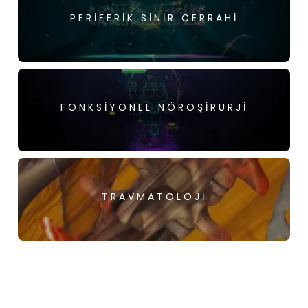
PERIFERIK SINIR CERRAHI
FONKSIYONEL NÖROŞIRURJI
TRAVMATOLOJI