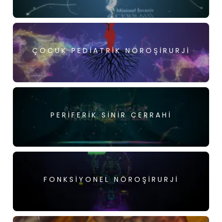
ÇOCUK PEDIATRIK NÖROŞIRURJI
PERIFERIK SINIR CERRAHI
FONKSIYONEL NÖROŞIRURJI