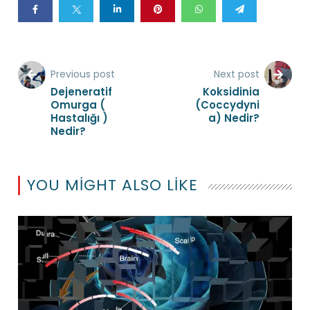
Previous post
Next post
Dejeneratif
Koksidinia
Omurga (
(Coccydyni
Hastalığı )
a) Nedir?
Nedir?
YOU MIGHT ALSO LIKE