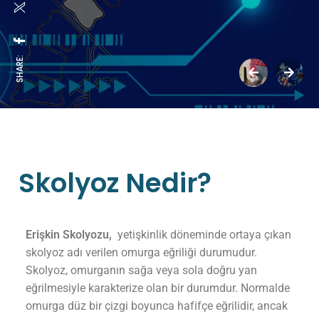
SHARE:
Skolyoz Nedir?
Erişkin Skolyozu,
yetişkinlik döneminde ortaya çıkan
skolyoz adı verilen omurga eğriliği durumudur.
Skolyoz, omurganın sağa veya sola doğru yan
eğrilmesiyle karakterize olan bir durumdur. Normalde
omurga düz bir çizgi boyunca hafifçe eğrilidir, ancak