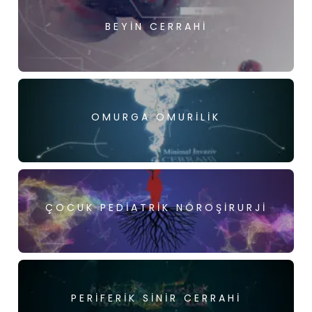
BEYIN CERRAHI
OMURGA OMURILIK
ÇOCUK PEDIATRIK NÖROŞIRURJI
PERIFERIK SINIR CERRAHI