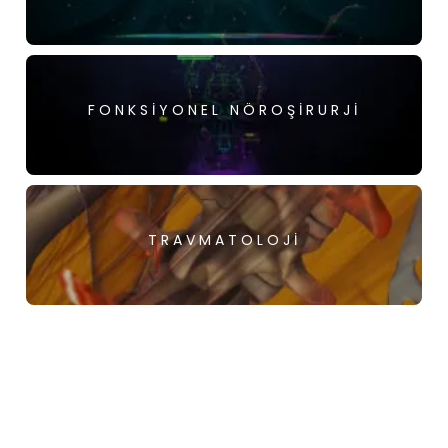
FONKSIYONEL NÖROŞIRURJI
TRAVMATOLOJI