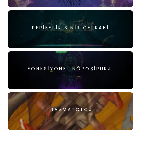
PERIFERIK SINIR CERRAHI
FONKSIYONEL NÖROŞIRURJI
TRAVMATOLOJI