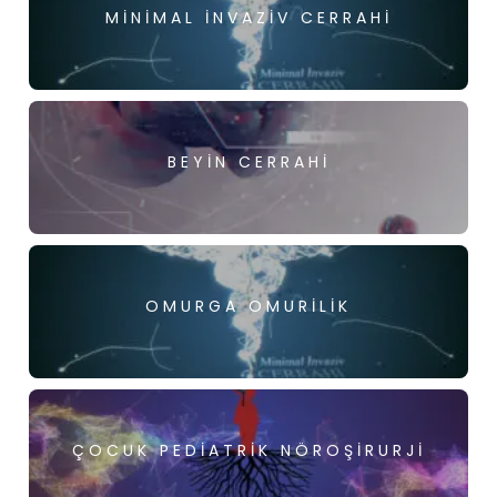
MINIMAL İNVAZIV CERRAHI
BEYIN CERRAHI
OMURGA OMURILIK
ÇOCUK PEDIATRIK NÖROŞIRURJI