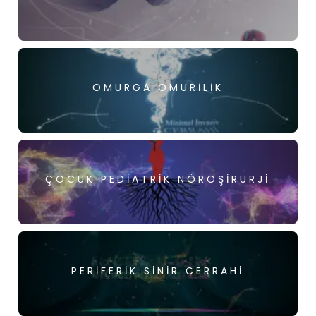
OMURGA OMURILIK
ÇOCUK PEDIATRIK NÖROŞIRURJI
PERIFERIK SINIR CERRAHI