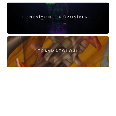
FONKSIYONEL NÖROŞIRURJI
TRAVMATOLOJI