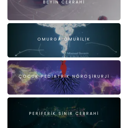
BEYIN CERRAHI
OMURGA OMURILIK
ÇOCUK PEDIATRIK NÖROŞIRURJI
PERIFERIK SINIR CERRAHI