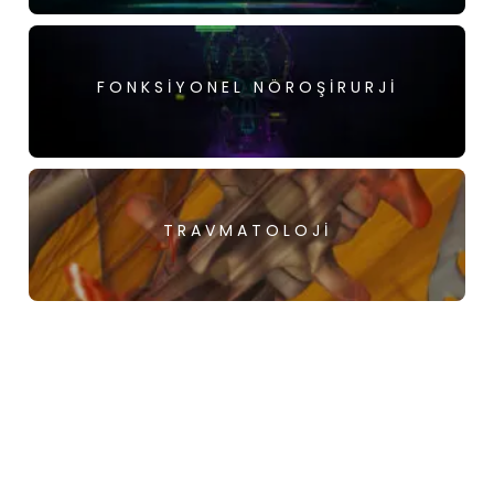
FONKSIYONEL NÖROŞIRURJI
TRAVMATOLOJI