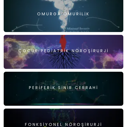
OMURGA OMURILIK
ÇOCUK PEDIATRIK NÖROŞIRURJI
PERIFERIK SINIR CERRAHI
FONKSIYONEL NÖROŞIRURJI