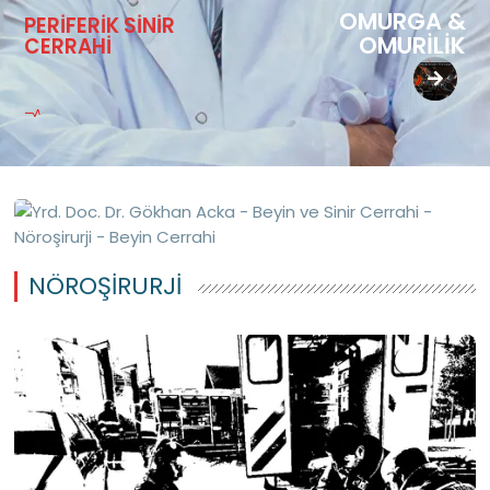
OMURGA &
PERİFERİK SİNİR
OMURİLİK
CERRAHİ
NÖROŞIRURJI