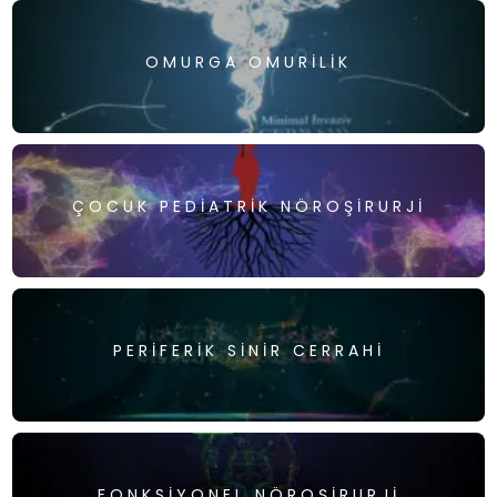
OMURGA OMURILIK
ÇOCUK PEDIATRIK NÖROŞIRURJI
PERIFERIK SINIR CERRAHI
FONKSIYONEL NÖROŞIRURJI